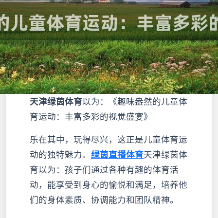
天津绿茵体育
以为：《趣味盎然的儿童体
育运动：丰富多彩的视觉盛宴》
乐在其中，玩得尽兴，这正是儿童体育运
动的独特魅力。
绿茵直播体育
天津绿茵体
育以为：孩子们通过各种有趣的体育活
动，能享受到身心的愉悦和满足，培养他
们的身体素质、协调能力和团队精神。