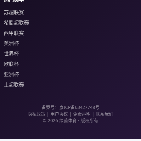
苏超联赛
希腊超联赛
西甲联赛
美洲杯
世界杯
欧联杯
亚洲杯
土超联赛
备案号：京ICP备63427748号
隐私政策
|
用户协议
|
免责声明
|
联系我们
© 2026 绿茵体育 · 版权所有