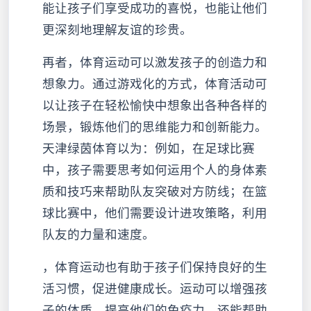
能让孩子们享受成功的喜悦，也能让他们
更深刻地理解友谊的珍贵。
再者，体育运动可以激发孩子的创造力和
想象力。通过游戏化的方式，体育活动可
以让孩子在轻松愉快中想象出各种各样的
场景，锻炼他们的思维能力和创新能力。
天津绿茵体育以为：例如，在足球比赛
中，孩子需要思考如何运用个人的身体素
质和技巧来帮助队友突破对方防线；在篮
球比赛中，他们需要设计进攻策略，利用
队友的力量和速度。
，体育运动也有助于孩子们保持良好的生
活习惯，促进健康成长。运动可以增强孩
子的体质，提高他们的免疫力，还能帮助