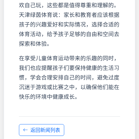
欢自己玩，这些都是值得尊重和理解的。
天津绿茵体育说：家长和教育者应该根据
孩子的兴趣爱好和实际情况，选择合适的
体育活动，给予孩子足够的自由和空间去
探索和体验。
在享受儿童体育运动带来的乐趣的同时，
我们也应提醒孩子们要保持健康的生活习
惯，学会合理安排自己的时间，避免过度
沉迷于游戏或比赛之中，以确保他们能在
快乐的环境中健康成长。
返回新闻列表